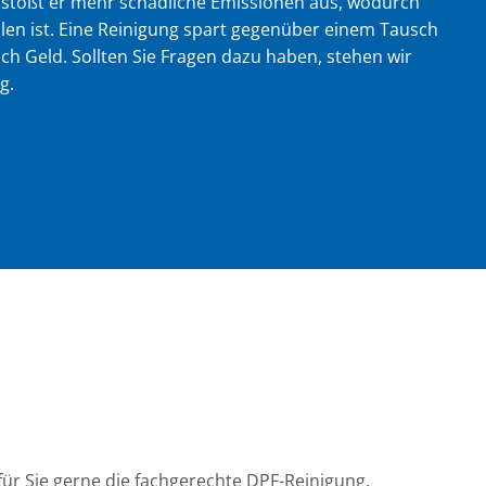
st, stößt er mehr schädliche Emissionen aus, wodurch
len ist. Eine Reinigung spart gegenüber einem Tausch
h Geld. Sollten Sie Fragen dazu haben, stehen wir
g.
 für Sie gerne die fachgerechte DPF-Reinigung.