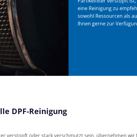
Partikelfilter verstopft i
eine Reinigung zu empfeh
sowohl Ressourcen als auc
Ihnen gerne zur Verfügun
elle DPF-Reinigung
ilter verstopft oder stark verschmutzt sein, übernehmen wir