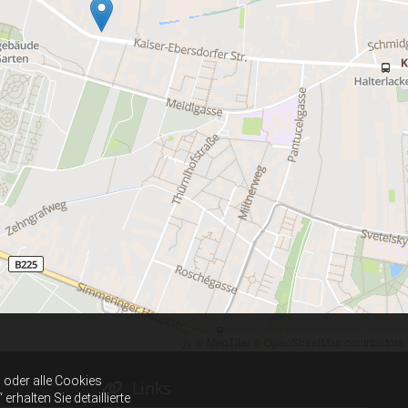
© MapTiler
© OpenStreetMap contributors
oder alle Cookies
Links

halten Sie detaillierte